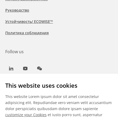
Руководство
Устойчивость/ ECOWISE™
Политика соблюдения
Follow us
LinkedIn
Youtube
WeChat
This website uses cookies
This website Lorem ipsum dolor sit amet consectetur
Общие условия
adipisicing elit. Repudiandae vero veniam velit accusantium
dolor perspiciatis quibusdam dolore ipsam sapiente
Отказ от ответственности
customize your Cookies
et iusto porro sunt, aspernatur