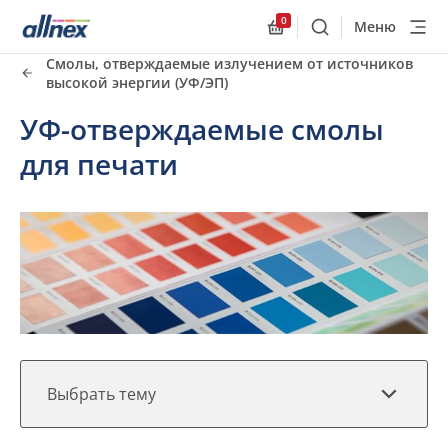
0
Меню
Поиск
Allnex.GeneralResourc
Смолы, отверждаемые излучением от источников
Быстрые ссылки
высокой энергии (УФ/ЭП)
Close
УФ-отверждаемые смолы
для печати
Выбрать тему