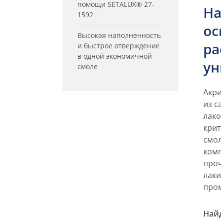
помощи SETALUX® 27-
На
1592
ос
Высокая наполненность
ра
и быстрое отверждение
в одной экономичной
ун
смоле
Акри
из с
лак
крит
смо
комп
проч
лаки
про
Най