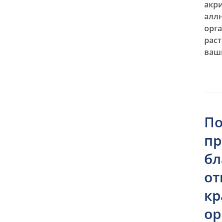
акр
аллн
орг
рас
ваш
По
пр
бл
от
кр
ор