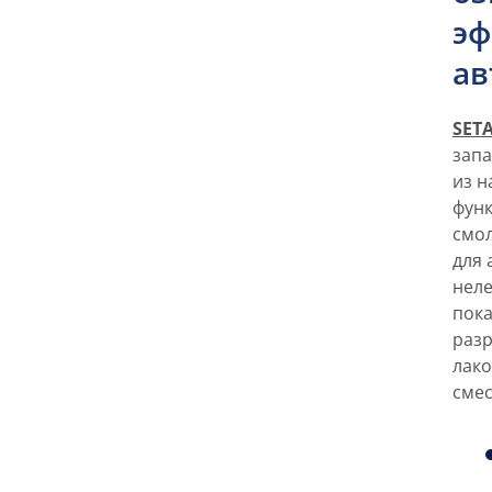
эф
ав
SETA
запа
из 
фун
смол
для 
неле
пока
разр
лако
смес