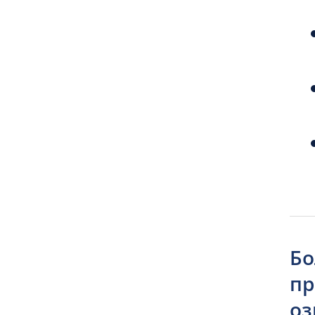
Бо
пр
оз