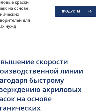
иловые краски
екс на основе
ПРОДУКТЫ
анических
творителей для
их нужд
вышение скорости
оизводственной линии
агодаря быстрому
верждению акриловых
асок на основе
ганических