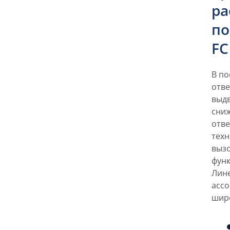
ра
по
FC
В по
отв
выдв
сниж
отве
техн
вызо
фун
Лин
ассо
широ