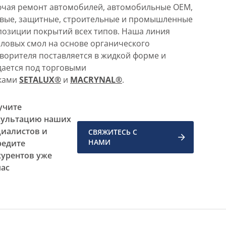
ючая ремонт автомобилей, автомобильные OEM,
овые, защитные, строительные и промышленные
озиции покрытий всех типов. Наша линия
ловых смол на основе органического
ворителя поставляется в жидкой форме и
ается под торговыми
ками
SETALUX®
и
MACRYNAL®
.
учите
сультацию наших
циалистов и
СВЯЖИТЕСЬ С
НАМИ
редите
курентов уже
час