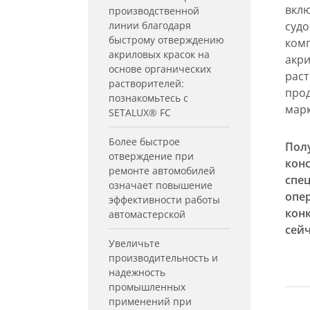
вкл
производственной
линии благодаря
суд
быстрому отверждению
комп
акриловых красок на
акри
основе органических
раст
растворителей:
прод
познакомьтесь с
мар
SETALUX® FC
Более быстрое
Пол
отверждение при
кон
ремонте автомобилей
спе
означает повышение
опе
эффективности работы
кон
автомастерской
сей
Увеличьте
производительность и
надежность
промышленных
применений при