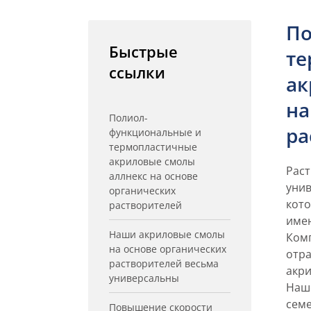
По
Быстрые
те
ссылки
ак
на
Полиол-
ра
функциональные и
термопластичные
акриловые смолы
Рас
аллнекс на основе
унив
органических
кото
растворителей
име
Наши акриловые смолы
Комп
на основе органических
отра
растворителей весьма
акри
универсальны
Наш
семе
Повышение скорости