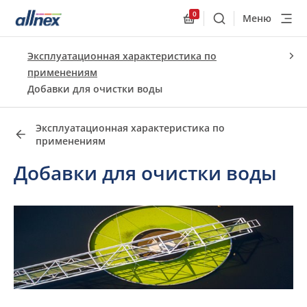
0
Меню
Поиск
Allnex.GeneralResourc
Быстрые ссылки
Эксплуатационная характеристика по
Close
применениям
Добавки для очистки воды
Эксплуатационная характеристика по
применениям
Добавки для очистки воды