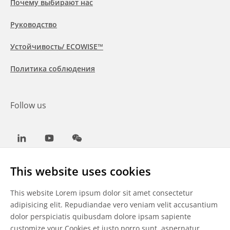
Почему выбирают нас
Руководство
Устойчивость/ ECOWISE™
Политика соблюдения
Follow us
LinkedIn
Youtube
WeChat
This website uses cookies
This website Lorem ipsum dolor sit amet consectetur
Общие условия
adipisicing elit. Repudiandae vero veniam velit accusantium
dolor perspiciatis quibusdam dolore ipsam sapiente
Отказ от ответственности
customize your Cookies
et iusto porro sunt, aspernatur