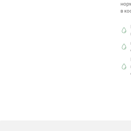
нор
в ко