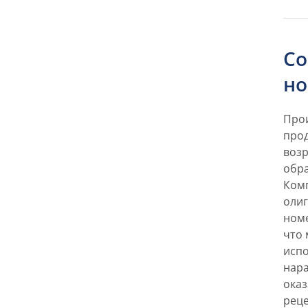
Со
но
Про
прод
возр
обр
Ком
оли
номе
что 
испо
нара
ока
реце