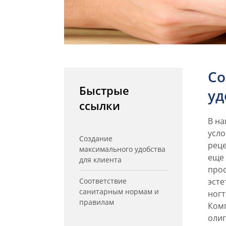
Со
Быстрые
уд
ссылки
В на
усло
Создание
реце
максимального удобства
еще 
для клиента
прос
Соответствие
эсте
санитарным нормам и
ногт
правилам
Комп
оли