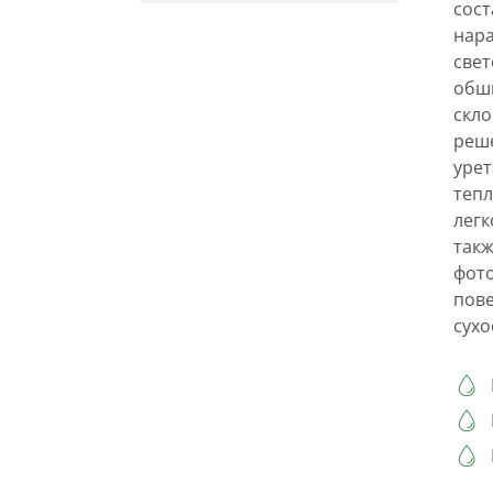
сост
нара
све
обш
скло
реше
урет
тепл
легк
такж
фот
пове
сухо