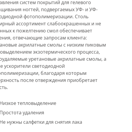
авления систем покрытий для гелевого
щивания ногтей, подвергаемых УФ- и УФ-
тодиодной фотополимеризации. Столь
ирный ассортимент слабоокрашенных и не
нных к пожелтению смол обеспечивает
ния, отвечающие запросам клиента:
ановые акрилатные смолы с низким пиковым
овыделением экзотермического процесса,
оудаляемые уретановые акрилатные смолы, а
е ускорители светодиодной
ополимеризации, благодаря которым
рхность после отверждения приобретает
сть.
Низкое тепловыделение
Простота удаления
Не нужны салфетки для снятия лака