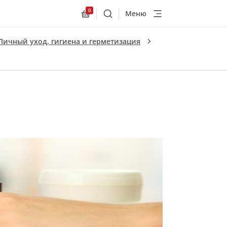
0
Меню
Поиск
Allnex.GeneralResources.Cart
Личный уход, гигиена и герметизация