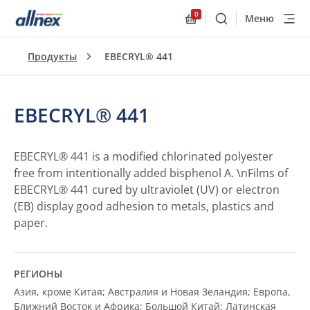
0
Меню
Поиск
Allnex.GeneralResourc
Продукты
EBECRYL® 441
EBECRYL® 441
EBECRYL® 441 is a modified chlorinated polyester
free from intentionally added bisphenol A. \nFilms of
EBECRYL® 441 cured by ultraviolet (UV) or electron
(EB) display good adhesion to metals, plastics and
paper.
РЕГИОНЫ
Азия, кроме Китая; Австралия и Новая Зеландия; Европа,
Ближний Восток и Африка; Большой Китай; Латинская