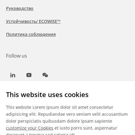
Руководство
Устойчивость/ ECOWISE™
Политика соблюдения
Follow us
LinkedIn
Youtube
WeChat
This website uses cookies
This website Lorem ipsum dolor sit amet consectetur
Общие условия
adipisicing elit. Repudiandae vero veniam velit accusantium
dolor perspiciatis quibusdam dolore ipsam sapiente
Отказ от ответственности
customize your Cookies
et iusto porro sunt, aspernatur
deserunt a tenetur sed ratione id!