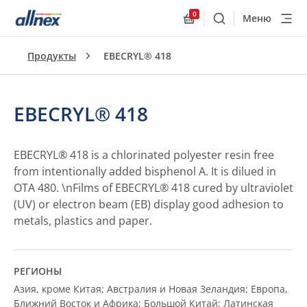
0
Меню
Поиск
Allnex.GeneralResourc
Продукты
EBECRYL® 418
EBECRYL® 418
EBECRYL® 418 is a chlorinated polyester resin free
from intentionally added bisphenol A. It is dilued in
OTA 480. \nFilms of EBECRYL® 418 cured by ultraviolet
(UV) or electron beam (EB) display good adhesion to
metals, plastics and paper.
РЕГИОНЫ
Азия, кроме Китая; Австралия и Новая Зеландия; Европа,
Ближний Восток и Африка; Большой Китай; Латинская