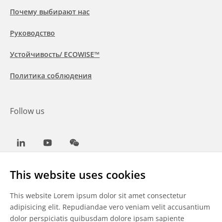
Почему выбирают нас
Руководство
Устойчивость/ ECOWISE™
Политика соблюдения
Follow us
LinkedIn
Youtube
WeChat
This website uses cookies
This website Lorem ipsum dolor sit amet consectetur
Общие условия
adipisicing elit. Repudiandae vero veniam velit accusantium
dolor perspiciatis quibusdam dolore ipsam sapiente
Отказ от ответственности