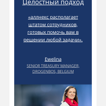
Целостный подход
й
«аллнекс располагает
штатом сотрудников,
готовых помочь вам в
я,
«а
решении любой задачи».
зи с
ко
м и
п
й
п
Ewelina
то
SENIOR TREASURY MANAGER,
DROGENBOS, BELGIUM
сть
во
 мы
и,
со