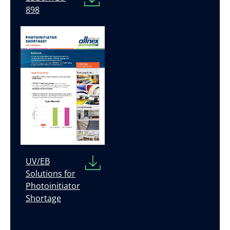
898
UV/EB
Solutions for
Photoinitiator
Shortage