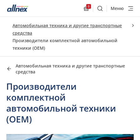
0
Меню
Поиск
Allnex.GeneralResourc
Быстрые ссылки
Автомобильная техника и другие транспортные
Close
средства
Производители комплектной автомобильной
техники (OEM)
Автомобильная техника и другие транспортные
средства
Производители
комплектной
автомобильной техники
(OEM)