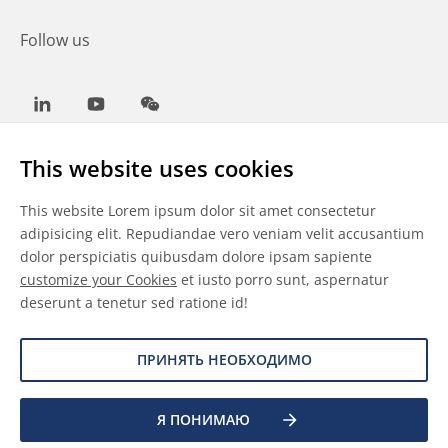
Follow us
LinkedIn
Youtube
WeChat
This website uses cookies
This website Lorem ipsum dolor sit amet consectetur
Общие условия
adipisicing elit. Repudiandae vero veniam velit accusantium
dolor perspiciatis quibusdam dolore ipsam sapiente
Отказ от ответственности
customize your Cookies
et iusto porro sunt, aspernatur
deserunt a tenetur sed ratione id!
Сведения о файлах cookie
Защита данных
ПРИНЯТЬ НЕОБХОДИМО
Я ПОНИМАЮ
©
2026 Allnex Netherlands B.V.