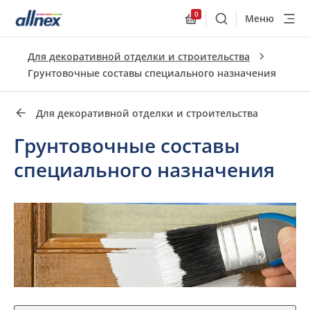
0
Меню
Поиск
Allnex.GeneralResourc
Быстрые ссылки
Для декоративной отделки и строительства
Close
Грунтовочные составы специального назначения
Для декоративной отделки и строительства
Грунтовочные составы
специального назначения