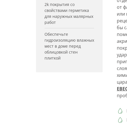
отде
2k покрытия со
от ф
свойствами герметика
или 
для наружных малярных
реце
работ
бы с
пом
Обеспечьте
гидроизоляцию влажных
акр
мест в доме перед
покр
облицовкой стен
удар
плиткой
приг
слоя
хими
цар
EBE
про