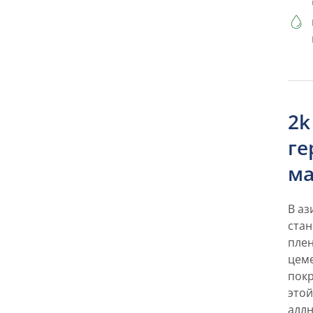
2k
ге
ма
В аз
стан
пле
цеме
покр
этой
алл