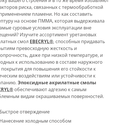
лку вашего строения и в то же время избавляют
акторов риска, связанных с термообработкой
применением пламени. Но как составить
птуру на основе ПММА, которая выдерживала
амые суровые условия эксплуатации вне
ещений? Изучите ассортимент уретановых
илатных смол
EBECRYL®
, способных придавать
ытиям превосходную жесткость и
опрочность, даже при низкой температуре, и
одных к использованию в составе наружного
 покрытия для повышения его стойкости к
ческим воздействиям или устойчивости к
апанию.
Эпоксидные акрилатные смолы
CRYL®
обеспечивают адгезию к самым
блемным видам окрашиваемых поверхностей.
Быстрое отверждение
Нанесение холодным способом