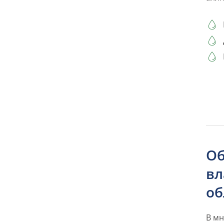
Об
вл
об
В м