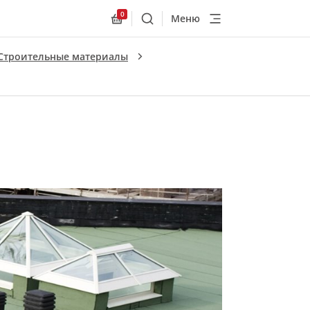
0
Меню
Поиск
Allnex.GeneralResources.Cart
Строительные материалы