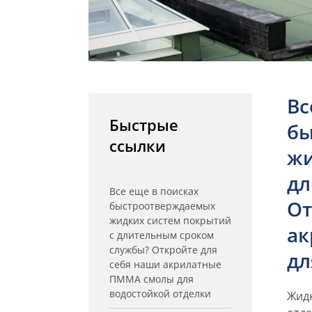
Вс
Быстрые
бы
ссылки
жи
дл
Все еще в поисках
От
быстроотверждаемых
жидких систем покрытий
ак
с длительным сроком
службы? Откройте для
дл
себя наши акрилатные
ПММА смолы для
водостойкой отделки
Жид