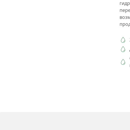
гидр
пере
возм
про