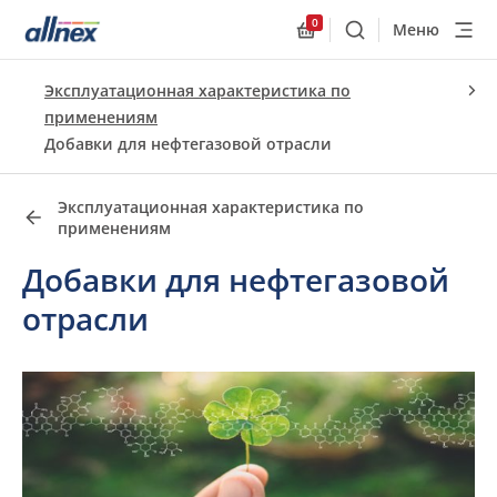
0
Меню
Поиск
Allnex.GeneralResourc
Быстрые ссылки
Эксплуатационная характеристика по
Close
применениям
Добавки для нефтегазовой отрасли
Эксплуатационная характеристика по
применениям
Добавки для нефтегазовой
отрасли