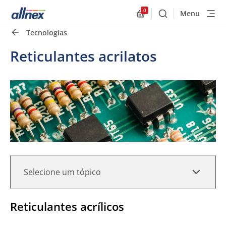
0
Menu
Buscar
Allnex.GeneralResourc
Tecnologias
Links rápidos
Close
Reticulantes acrilatos
Selecione um tópico
Reticulantes acrílicos