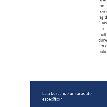
reve
tamb
reve
rígi
Suas
flexi
melh
dure
em c
poli
Está buscando um produto
específico?