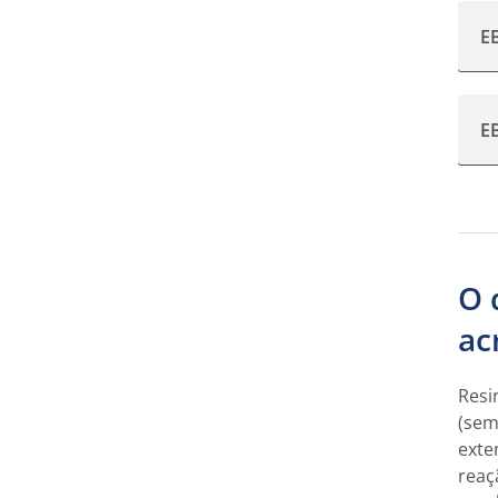
E
E
O 
ac
Resi
(sem
exte
reaç