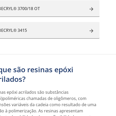
BECRYL® 3700/18 OT
BECRYL® 3415
que são resinas epóxi
rilados?
nas epóxi acrilados são substâncias
i)poliméricas chamadas de oligômeros, com
nsões variáveis da cadeia como resultado de uma
ão à polimerização. As resinas apresentam