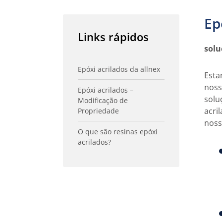
Ep
Links rápidos
solu
Epóxi acrilados da allnex
Esta
noss
Epóxi acrilados –
solu
Modificação de
acri
Propriedade
noss
O que são resinas epóxi
acrilados?