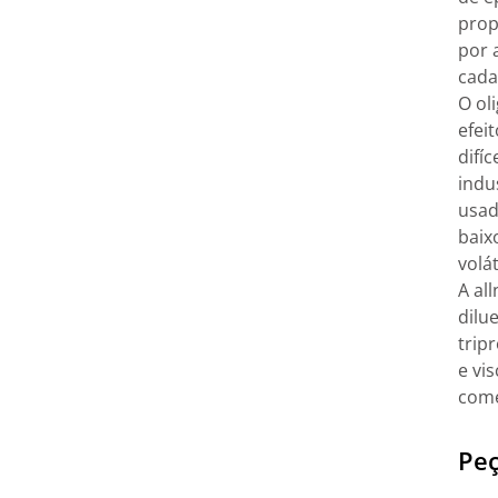
prop
por 
cada
O ol
efei
difíc
indu
usad
baix
volá
A al
dilu
trip
e vi
come
Peç