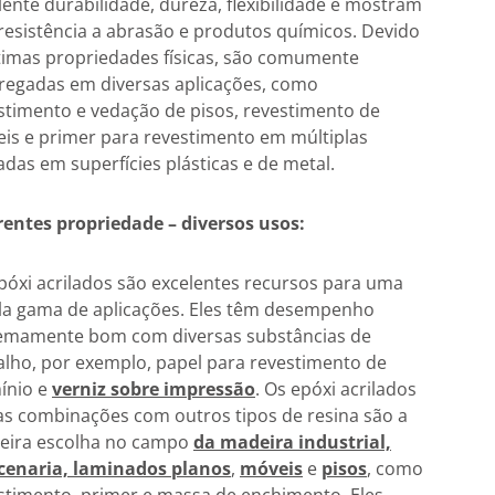
lente durabilidade, dureza, flexibilidade e mostram
resistência a abrasão e produtos químicos. Devido
timas propriedades físicas, são comumente
egadas em diversas aplicações, como
stimento e vedação de pisos, revestimento de
is e primer para revestimento em múltiplas
das em superfícies plásticas e de metal.
rentes propriedade – diversos usos:
póxi acrilados são excelentes recursos para uma
a gama de aplicações. Eles têm desempenho
emamente bom com diversas substâncias de
alho, por exemplo, papel para revestimento de
ínio e
verniz sobre impressão
. Os epóxi acrilados
as combinações com outros tipos de resina são a
eira escolha no campo
da madeira industrial,
enaria, laminados planos
,
móveis
e
pisos
, como