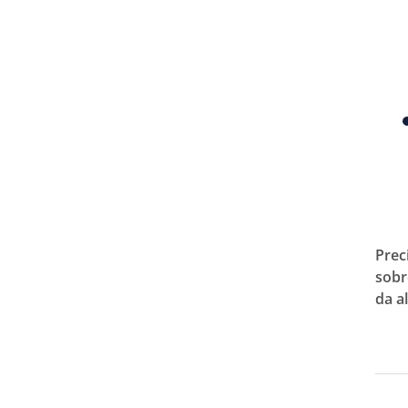
Prec
sobr
da a