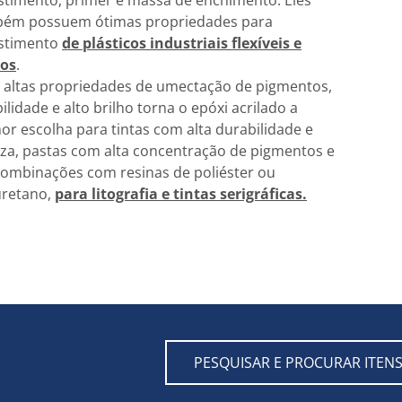
stimento, primer e massa de enchimento. Eles
ém possuem ótimas propriedades para
stimento
de plásticos industriais flexíveis e
dos
.
 altas propriedades de umectação de pigmentos,
bilidade e alto brilho torna o epóxi acrilado a
or escolha para tintas com alta durabilidade e
za, pastas com alta concentração de pigmentos e
ombinações com resinas de poliéster ou
uretano,
para litografia e tintas serigráficas.
PESQUISAR E PROCURAR ITEN