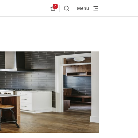
0
Menu
Buscar
Allnex.GeneralResources.Cart