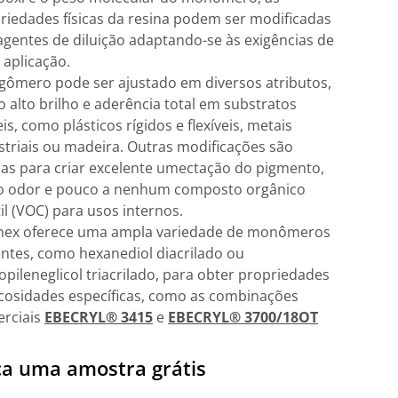
riedades físicas da resina podem ser modificadas
agentes de diluição adaptando-se às exigências de
 aplicação.
igômero pode ser ajustado em diversos atributos,
to alto brilho e aderência total em substratos
eis, como plásticos rígidos e flexíveis, metais
striais ou madeira. Outras modificações são
as para criar excelente umectação do pigmento,
o odor e pouco a nenhum composto orgânico
til (VOC) para usos internos.
lnex oferece uma ampla variedade de monômeros
entes, como hexanediol diacrilado ou
ropileneglicol triacrilado, para obter propriedades
scosidades específicas, como as combinações
rciais
EBECRYL® 3415
e
EBECRYL® 3700/18OT
a uma amostra grátis