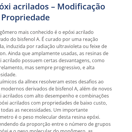
óxi acrilados – Modificação
 Propriedade
igômero mais conhecido é o epóxi acrilado
vado do bisfenol A. É curado por uma reação
da, induzida por radiação ultravioleta ou feixe de
ron. Ainda que amplamente usadas, as resinas de
i acrilado possuem certas desvantagens, como
elamento, mas sempre progressivo, e alta
osidade.
uímicos da allnex resolveram estes desafios ao
r modernos derivados de bisfenol A, além de novos
i acrilados com alto desempenho e combinações
póxi acrilados com propriedades de baixo custo,
 todas as necessidades. Um importante
metro é o peso molecular desta resina epóxi.
ndendo da proporção entre o número de grupos
póxi e o peso molecular do monômero, as