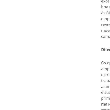
exce
boa 
às ó
empr
reve
móve
cama
Dife
Os e
ampl
extr
trab
alum
e su
prim
marc