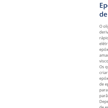
Ep
de
O ol
deri
rápi
elét
epóx
amar
visc
Os q
cria
epóx
de e
para
parâ
Depe
de e