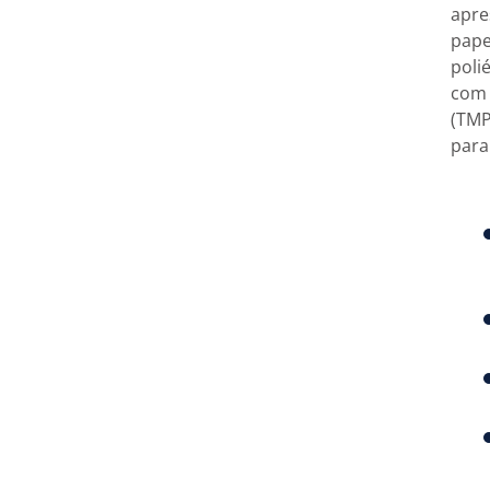
apre
pape
poli
com 
(TMP
para 