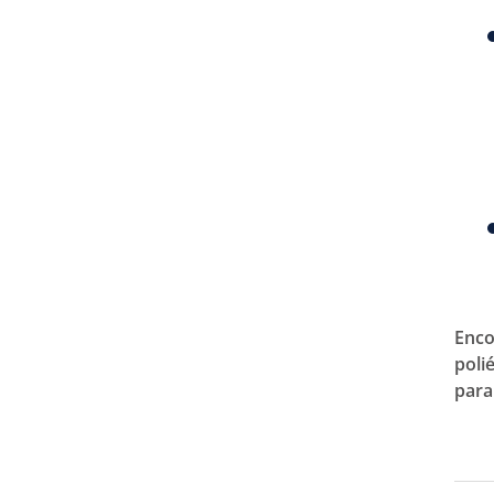
Enco
poli
para