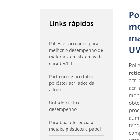
Po
Links rápidos
me
ma
Poliéster acrilados para
UV
melhor o desempenho de
materiais em sistemas de
cura UV/EB
Poli
reti
Portfólio de produtos
acri
poliéster acrilados da
acri
allnex
monô
obte
Unindo custo e
desempenho
proc
aume
Para boa aderência a
tend
metais, plásticos e papel
comp