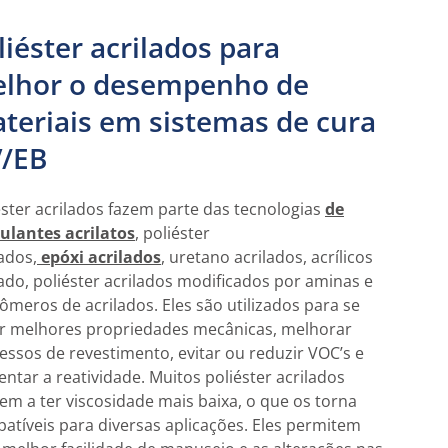
liéster acrilados para
lhor o desempenho de
teriais em sistemas de cura
/EB
éster acrilados fazem parte das tecnologias
de
culantes acrilatos
, poliéster
lados,
epóxi
acrilados
, uretano acrilados, acrílicos
lado, poliéster acrilados modificados por aminas e
meros de acrilados. Eles são utilizados para se
r melhores propriedades mecânicas, melhorar
essos de revestimento, evitar ou reduzir VOC’s e
ntar a reatividade. Muitos poliéster acrilados
em a ter viscosidade mais baixa, o que os torna
atíveis para diversas aplicações. Eles permitem