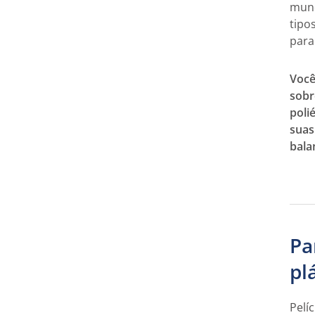
mund
tipo
para
Você
sobr
poli
suas
bala
Pa
pl
Pelí