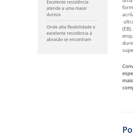
uma 
Excelente resistência
form
atende a uma maior
acri
dureza
ultr
Onde alta flexibilidade e
(EB)
excelente resistência à
enqu
abrasão se encontram
dure
super
Conv
espec
mais
comp
Po