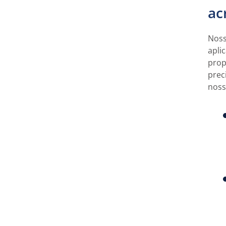
ac
Noss
apli
prop
prec
nossa