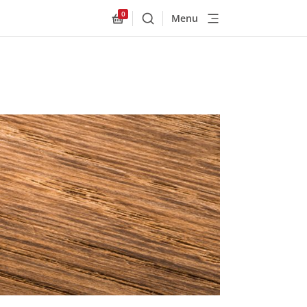
0
Menu
Buscar
Allnex.GeneralResources.Cart