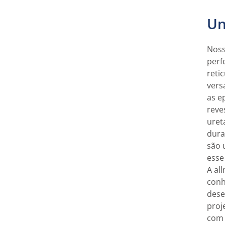
Un
Noss
perf
reti
vers
as e
reve
uret
dura
são 
esse
A al
conh
dese
proj
com 