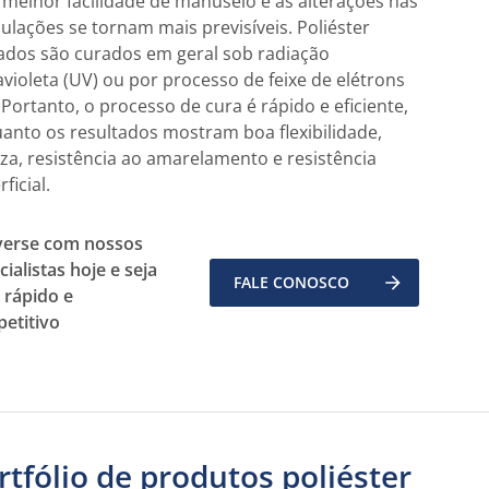
melhor facilidade de manuseio e as alterações nas
ulações se tornam mais previsíveis. Poliéster
lados são curados em geral sob radiação
avioleta (UV) ou por processo de feixe de elétrons
. Portanto, o processo de cura é rápido e eficiente,
anto os resultados mostram boa flexibilidade,
za, resistência ao amarelamento e resistência
ficial.
erse com nossos
ialistas hoje e seja
FALE CONOSCO
 rápido e
etitivo
rtfólio de produtos poliéster