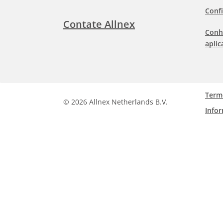
Confi
Contate Allnex
Conh
aplic
Term
©
2026 Allnex Netherlands B.V.
Info