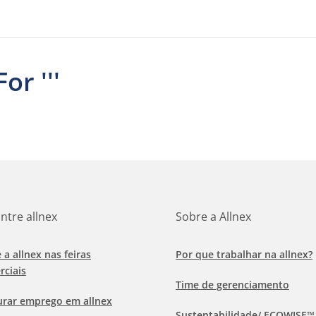
or '''
ntre allnex
Sobre a Allnex
e a allnex nas feiras
Por que trabalhar na allnex?
rciais
Time de gerenciamento
urar emprego em allnex
Sustentabilidade/ ECOWISE™