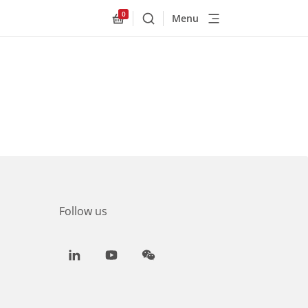
0
Menu
Buscar
Allnex.GeneralResources.Cart
Follow us
LinkedIn
Youtube
WeChat