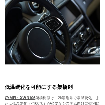
低温硬化を可能にする架橋剤
CYMEL
XW 3106
架橋樹脂は、2k溶剤系で常温硬化、ま
®
たは低温硬化（<100°C）が必要なシステム向けに特別に