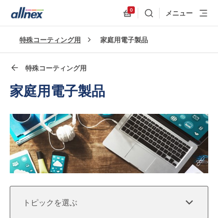
0
メニュー
検索
Allnex.GeneralResources
クイックリンク
特殊コーティング用
家庭用電子製品
Close
特殊コーティング用
家庭用電子製品
トピックを選ぶ