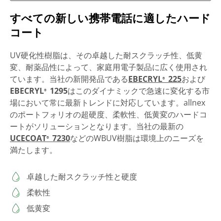
すべての新しい携帯電話に適したハード
コート
UV硬化性樹脂は、その卓越した耐スクラッチ性、低黄
変、耐薬品性によって、家庭用電子製品に広く使用され
ています。当社の新開発品である
EBECRYL
225
および
®
EBECRYL
1295
はこのダイナミックで急速に変化する市
®
場において常に最新トレンドに対応しています。allnex
のポートフォリオの超硬度、柔軟性、低黄変のハードコ
ートがソリューションとなります。当社の最新の
UCECOAT
7230
などのWBUV樹脂は環境上のニーズを
®
満たします。
卓越した耐スクラッチ性と硬度
柔軟性
低黄変