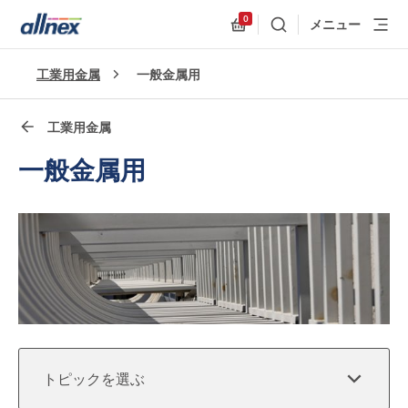
0
メニュー
検索
Allnex.GeneralResources
クイックリンク
工業用金属
一般金属用
Close
工業用金属
一般金属用
トピックを選ぶ