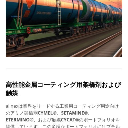
高性能金属コーティング用架橋剤および
触媒
allnexは業界をリードする工業用コーティング用途向け
のアミノ架橋剤
CYMEL®
、
SETAMINE®
、
ETERMINO®
、および触媒
CYCAT®
のポートフォリオを
提供しています。この多様なポートフォリオにはブチル