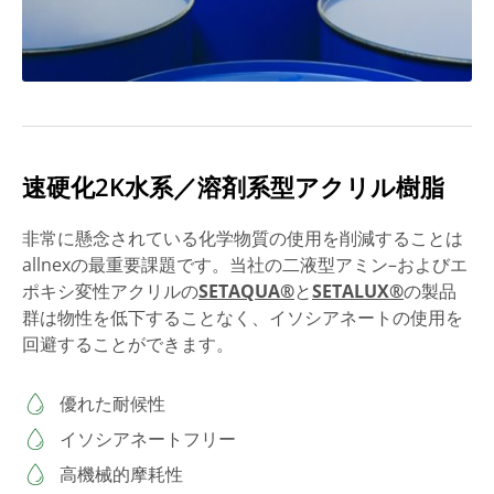
速硬化2K水系／溶剤系型アクリル樹脂
非常に懸念されている化学物質の使用を削減することは
allnexの最重要課題です。当社の二液型アミン–およびエ
ポキシ変性アクリルの
SETAQUA®
と
SETALUX®
の製品
群は物性を低下することなく、イソシアネートの使用を
回避することができます。
優れた耐候性
イソシアネートフリー
高機械的摩耗性