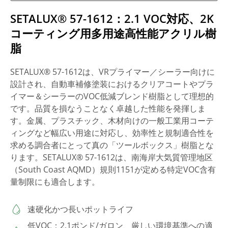
SETALUX​® 57-1612：2.1 VOC対応、2K
コーティング用多用途高性能アクリル樹
脂
SETALUX​® 57-1612は、VRプライマー／シーラー向けに
設計され、自動車補修塗装におけるクリアコートやプラ
イマー＆シーラーのVOC低減ブレンド樹脂として理想的
です。品質を損なうことなく卓越した性能を発揮しま
す。金属、プラスチック、木材向けの一般工業用コーテ
ィングなど幅広い用途に対応し、効率性と規制適合性を
求める調合者にとって真の「ツールボックス」樹脂とな
ります。SETALUX​® 57-1612は、南海岸大気質管理地区
（South Coast AQMD）規則1151が定める特定VOC含有
量制限にも適合します。
速硬化かつ長いポットライフ
低VOC：2.1ポンド/ガロン、厳しい環境基準への適