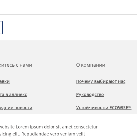
итесь с нами
О компании
авки
Почему выбирают нас
та в аллнекс
Руководство
едние новости
Устойчивость/ ECOWISE™
обнее о рынках и областях
Политика соблюдения
website Lorem ipsum dolor sit amet consectetur
менения
sicing elit. Repudiandae vero veniam velit