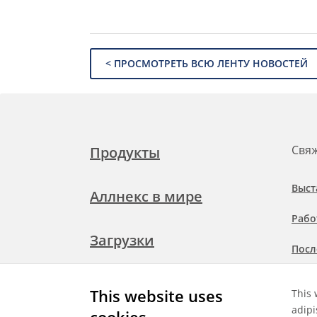
< ПРОСМОТРЕТЬ ВСЮ ЛЕНТУ НОВОСТЕЙ
Свяж
Продукты
Выст
Аллнекс в мире
Рабо
Загрузки
Посл
Подр
Свяжитесь с нами
This website uses
This 
при
adipi