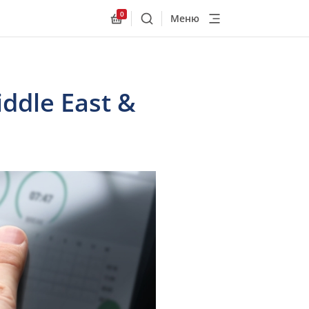
0
Меню
Поиск
Allnex.GeneralResources.Cart
iddle East &