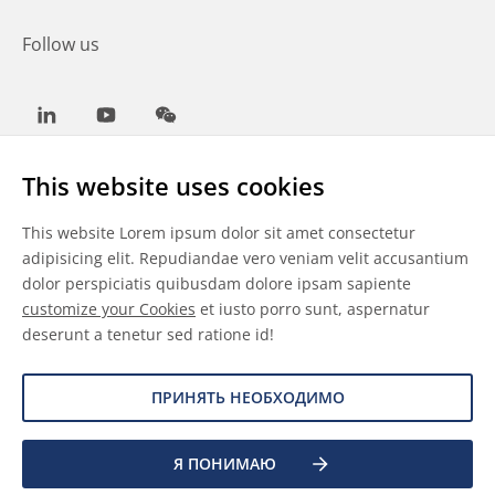
Follow us
LinkedIn
Youtube
WeChat
This website uses cookies
This website Lorem ipsum dolor sit amet consectetur
Общие условия
adipisicing elit. Repudiandae vero veniam velit accusantium
dolor perspiciatis quibusdam dolore ipsam sapiente
Отказ от ответственности
customize your Cookies
et iusto porro sunt, aspernatur
deserunt a tenetur sed ratione id!
Сведения о файлах cookie
Защита данных
ПРИНЯТЬ НЕОБХОДИМО
Я ПОНИМАЮ
©
2026 Allnex Netherlands B.V.
Очистить фильтры