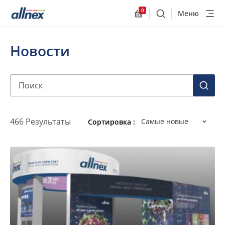
0
Меню
Поиск
Allnex.GeneralResourc
Новости
Поиск
ПОИС
466 Результаты
Самые новые
Сортировка :