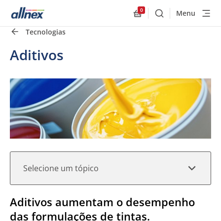
0
Menu
Buscar
Allnex.GeneralResourc
Tecnologias
Links rápidos
Close
Aditivos
Selecione um tópico
Aditivos aumentam o desempenho
das formulações de tintas.