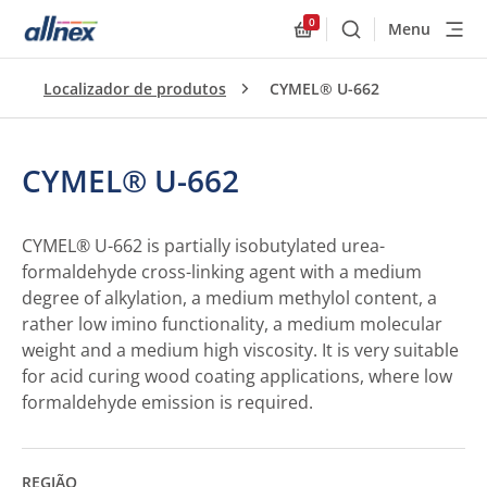
0
Menu
Buscar
Allnex.GeneralResourc
Localizador de produtos
CYMEL® U-662
CYMEL® U-662
CYMEL® U-662 is partially isobutylated urea-
formaldehyde cross-linking agent with a medium
degree of alkylation, a medium methylol content, a
rather low imino functionality, a medium molecular
weight and a medium high viscosity. It is very suitable
for acid curing wood coating applications, where low
formaldehyde emission is required.
REGIÃO