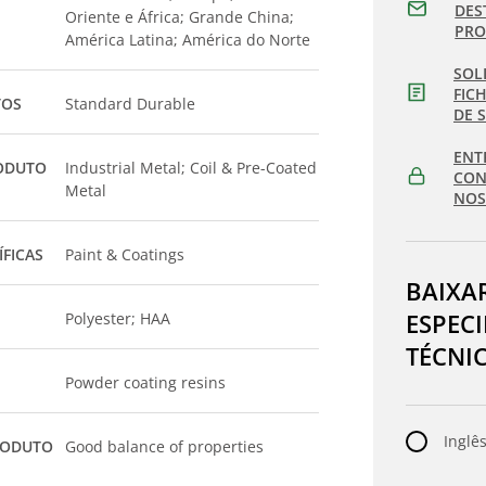
DES
Oriente e África; Grande China;
PR
América Latina; América do Norte
SOL
FIC
TOS
Standard Durable
DE 
ENT
ODUTO
Industrial Metal; Coil & Pre-Coated
CON
Metal
NOS
ÍFICAS
Paint & Coatings
BAIXA
ESPEC
Polyester; HAA
TÉCNI
Powder coating resins
Inglês
RODUTO
Good balance of properties