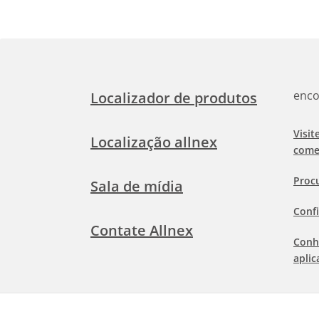
enco
Localizador de produtos
Visit
Localização allnex
come
Proc
Sala de mídia
Confi
Contate Allnex
Conh
aplic