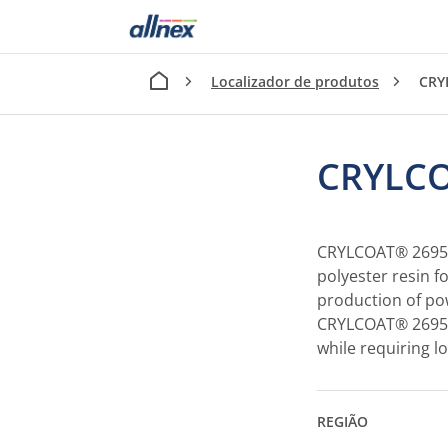
Localizador de produtos
CRY
CRYLCO
CRYLCOAT® 2695-0 
polyester resin f
production of po
CRYLCOAT® 2695-0
while requiring 
REGIÃO