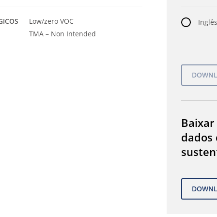
GICOS
Low/zero VOC
Inglês
TMA – Non Intended
Baixar
dados 
susten