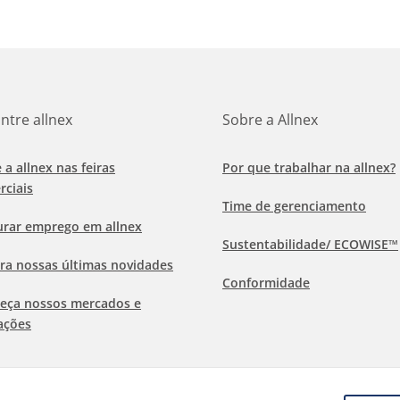
ntre allnex
Sobre a Allnex
e a allnex nas feiras
Por que trabalhar na allnex?
rciais
Time de gerenciamento
urar emprego em allnex
Sustentabilidade/ ECOWISE™
ra nossas últimas novidades
Conformidade
eça nossos mercados e
ações