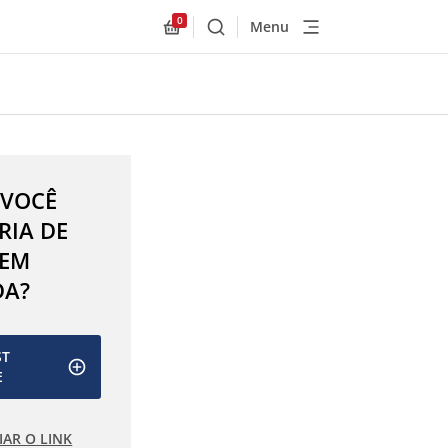
0
Menu
Buscar
Allnex.GeneralResources.Cart
 VOCÊ
RIA DE
 EM
DA?
ST
E
IAR O LINK