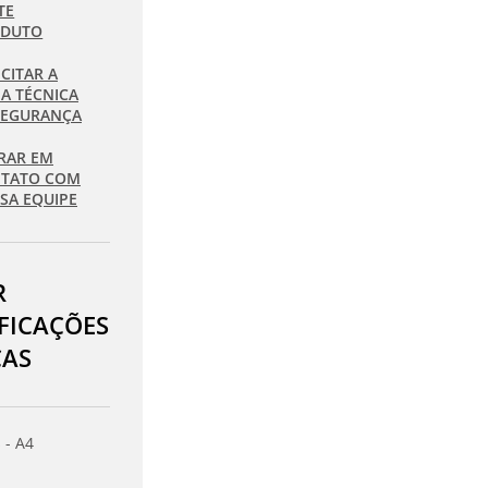
TE
ODUTO
ICITAR A
HA TÉCNICA
SEGURANÇA
RAR EM
TATO COM
SA EQUIPE
R
IFICAÇÕES
CAS
 - A4