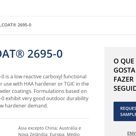
LCOAT® 2695-0
AT® 2695-0
O QUE
GOSTA
is a low reactive carboxyl functional
FAZER
or use with HAA hardener or TGIC in the
SEGUI
wder coatings. Formulations based on
 exhibit very good outdoor durability
low hardener demand.
REQUE
SAMPL
Ásia excepto China; Austrália e
ENV
Nova Zelândia; Europa, Médio