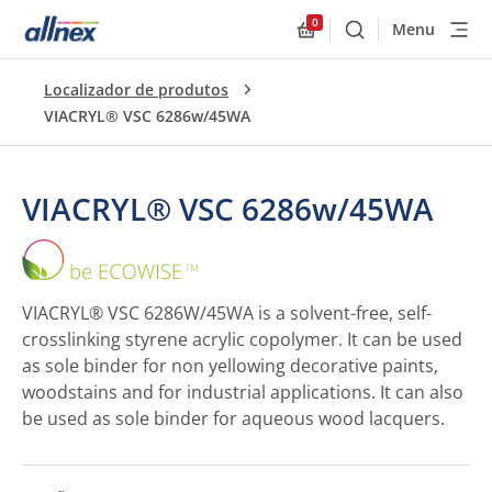
0
Menu
Buscar
Allnex.GeneralResourc
Localizador de produtos
VIACRYL® VSC 6286w/45WA
VIACRYL® VSC 6286w/45WA
VIACRYL®
VSC
6286w/45WA
VIACRYL® VSC 6286W/45WA is a solvent-free, self-
crosslinking styrene acrylic copolymer. It can be used
as sole binder for non yellowing decorative paints,
woodstains and for industrial applications. It can also
be used as sole binder for aqueous wood lacquers.