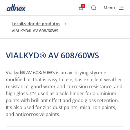
0
Menu
Buscar
Allnex.GeneralResourc
Localizador de produtos
VIALKYD® AV 608/60WS
VIALKYD® AV 608/60WS
Vialkyd® AV 608/60WS is an air-drying styrene
modified oil that is easy to use, has excellent weather
resistance, good water and corrosion resistance, and
high gloss. It's used as a sole binder for aluminium
paints with brilliant effect and good gloss retention.
It's also used for zinc dust paints, mica iron paints,
and anticorrosive paints.