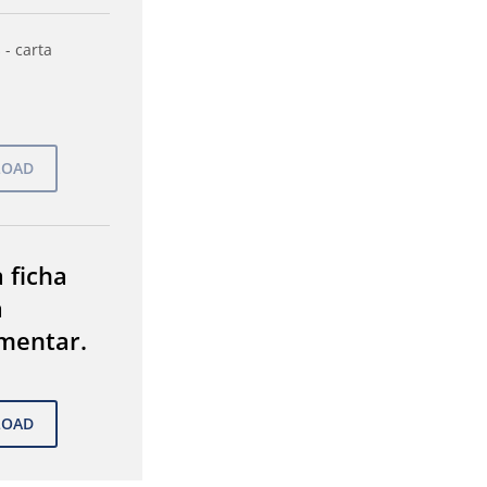
 - carta
 ficha
a
mentar.