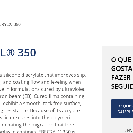
CRYL® 350
L® 350
O QUE
GOSTA
 silicone diacrylate that improves slip,
FAZER
, and coating flow and leveling when
SEGUI
ve in formulations cured by ultraviolet
ctron beam (EB). Cured films containing
 exhibit a smooth, tack free surface,
REQUE
g resistance. Because of its acrylate
SAMPL
 silicone cures into the polymeric
iminating the migration that free
ENV
isplay in coatings. EBECRYL® 350 is