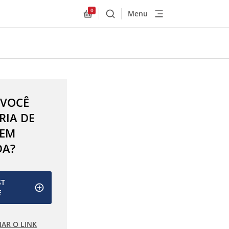
0
Menu
Buscar
Allnex.GeneralResources.Cart
 VOCÊ
RIA DE
 EM
DA?
ST
E
IAR O LINK