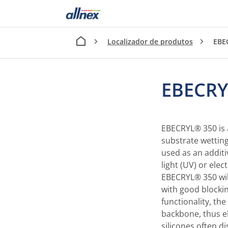
Localizador de produtos
EBE
EBECRY
EBECRYL® 350 is a
substrate wetting
used as an additi
light (UV) or ele
EBECRYL® 350 will
with good blockin
functionality, the
backbone, thus el
silicones often d