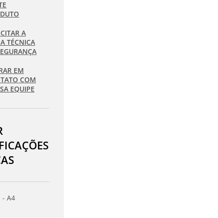
TE
ODUTO
ICITAR A
HA TÉCNICA
SEGURANÇA
RAR EM
TATO COM
SA EQUIPE
R
IFICAÇÕES
CAS
 - A4