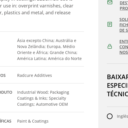
DES
use in: overprint varnishes, clear
PR
, plastics and metal, and release
SOL
FIC
DE 
Ásia excepto China; Austrália e
ENT
Nova Zelândia; Europa, Médio
CON
NOS
Oriente e África; Grande China;
América Latina; América do Norte
BAIXA
TOS
Radcure Additives
ESPEC
ODUTO
Industrial Wood; Packaging
TÉCNI
Coatings & Inks; Specialty
Coatings; Automotive OEM
Inglês
ÍFICAS
Paint & Coatings