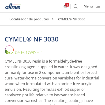
0
Menu
Buscar
Allnex.GeneralResourc
Localizador de produtos
CYMEL® NF 3030
CYMEL® NF 3030
CYMEL®
NF
3030
CYMEL NF 3030 resin is a formaldehyde-free
crosslinking agent supplied in water. It was designed
primarily for use in 2 component, ambient or forced
cure, water-borne conversion varnishes for industrial
wood when formulated with an amine-free acrylic
emulsion. Resulting formulas exhibit superior
catalyzed pot life relative to isocyanate-based
conversion varnishes. The resulting coatings have