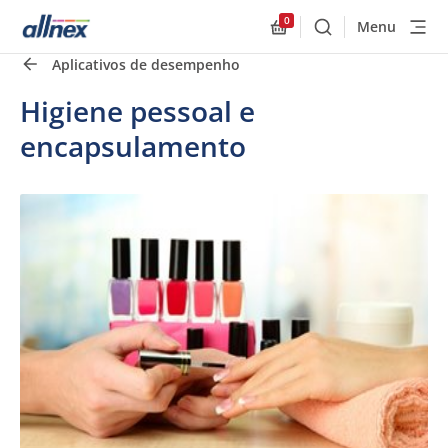
0
Menu
Buscar
Allnex.GeneralResourc
Aplicativos de desempenho
Higiene pessoal e
encapsulamento