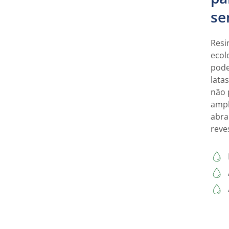
se
Resi
ecol
pode
lata
não 
ampl
abra
reve