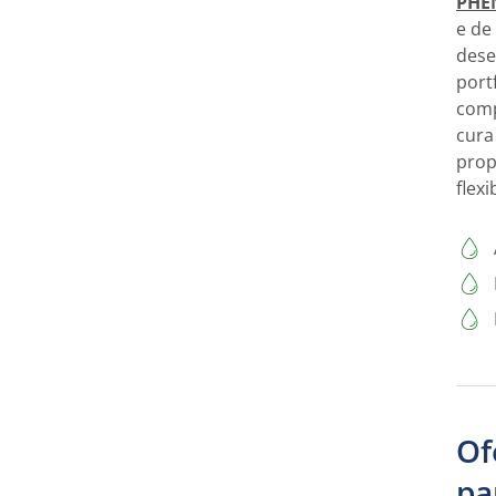
PHE
e de
dese
port
comp
cura
prop
flexi
Of
pa