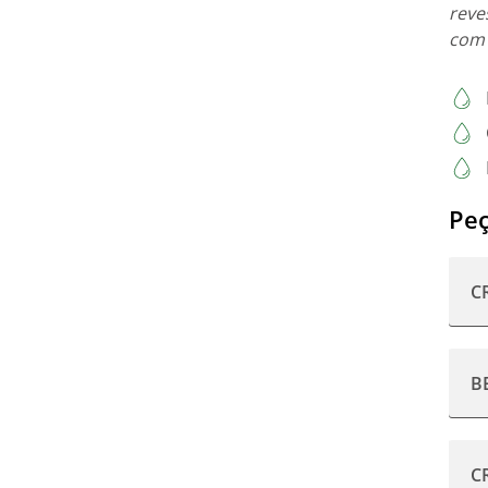
reve
com 
Peç
C
B
C