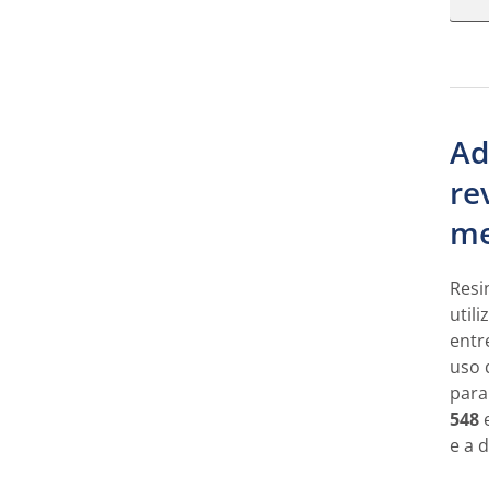
Ad
re
me
Resi
util
entr
uso 
para
548
e a 