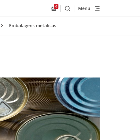
0
Menu
Buscar
Allnex.GeneralResources.Cart
Embalagens metálicas