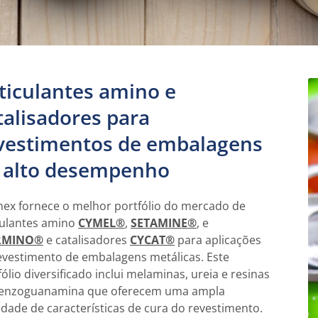
ticulantes amino e
talisadores para
vestimentos de embalagens
 alto desempenho
lnex fornece o melhor portfólio do mercado de
culantes amino
CYMEL®
,
SETAMINE®
, e
RMINO®
e catalisadores
CYCAT®
para aplicações
evestimento de embalagens metálicas. Este
fólio diversificado inclui melaminas, ureia e resinas
enzoguanamina que oferecem uma ampla
edade de características de cura do revestimento.