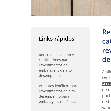
Re
Links rápidos
ca
re
Reticulantes amino e
de
catalisadores para
revestimentos de
embalagens de alto
A al
desempenho
reti
ETE
Produtos fenólicos para
de r
revestimentos de alto
port
desempenho para
de b
embalagens metálicas
vari