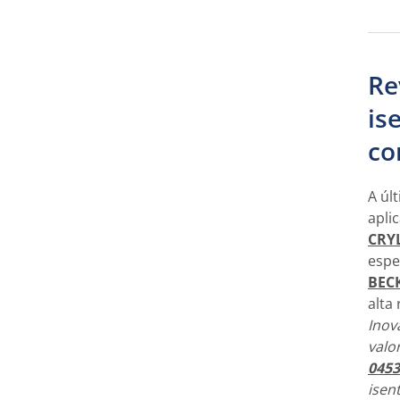
Re
is
co
A úl
apli
CRY
espe
BEC
alta 
Inov
valo
0453
isen