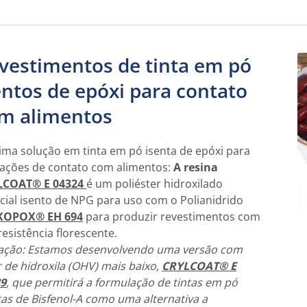
vestimentos de tinta em pó
entos de epóxi para contato
m alimentos
tima solução em tinta em pó isenta de epóxi para
cações de contato com alimentos:
A resina
LCOAT® E 04324
é um poliéster hidroxilado
cial isento de NPG para uso com o Polianidrido
KOPOX® EH 694
para produzir revestimentos com
resistência florescente.
ação: Estamos desenvolvendo uma versão com
r de hidroxila (OHV) mais baixo,
CRYLCOAT® E
9
, que permitirá a formulação de tintas em pó
tas de Bisfenol-A como uma alternativa a