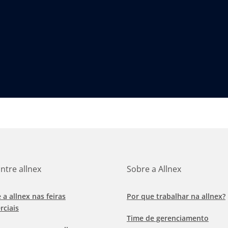
ntre allnex
Sobre a Allnex
e a allnex nas feiras
Por que trabalhar na allnex?
rciais
Time de gerenciamento