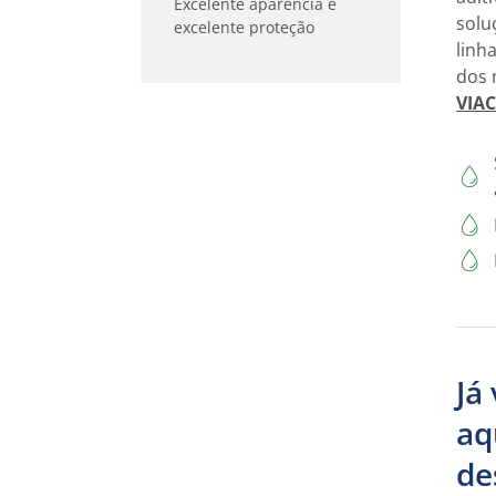
Excelente aparência e
solu
excelente proteção
linh
dos 
VIA
Já
aq
de