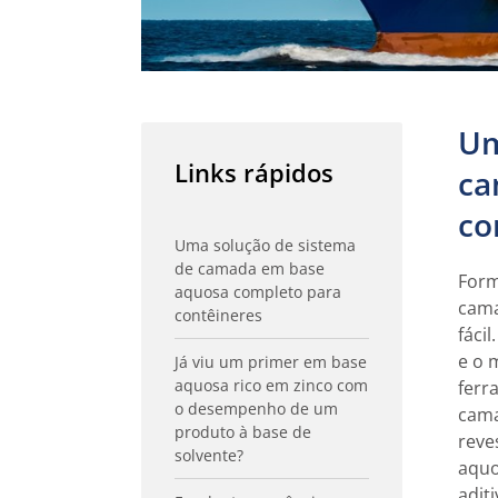
Um
Links rápidos
ca
co
Uma solução de sistema
de camada em base
Form
aquosa completo para
cama
contêineres
fáci
e o 
Já viu um primer em base
aquosa rico em zinco com
ferr
o desempenho de um
cama
produto à base de
reve
solvente?
aquo
adit