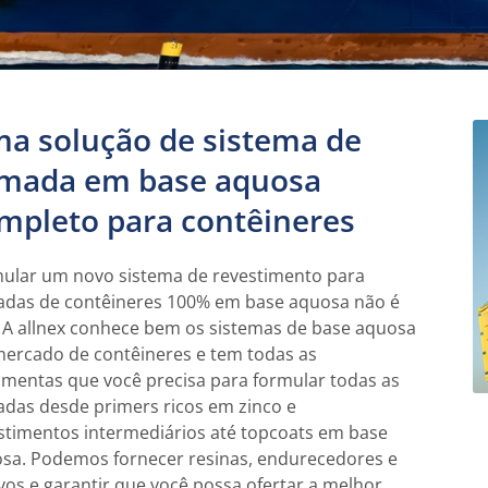
a solução de sistema de
mada em base aquosa
mpleto para contêineres
ular um novo sistema de revestimento para
das de contêineres 100% em base aquosa não é
l. A allnex conhece bem os sistemas de base aquosa
mercado de contêineres e tem todas as
amentas que você precisa para formular todas as
das desde primers ricos em zinco e
stimentos intermediários até topcoats em base
sa. Podemos fornecer resinas, endurecedores e
ivos e garantir que você possa ofertar a melhor