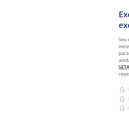
Ex
ex
Seu 
nece
para
aind
SET
reve