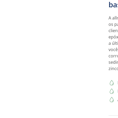
ba
A al
os p
clie
epóx
a úl
você
corr
sedi
zinc