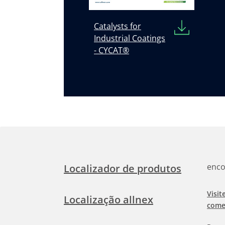
Catalysts for
Industrial Coatings
- CYCAT®
enco
Localizador de produtos
Visit
Localização allnex
come