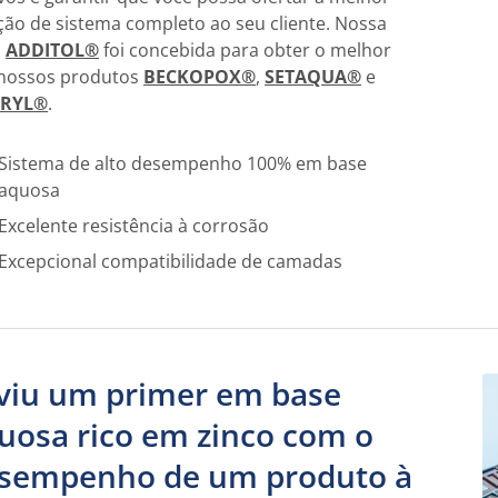
ção de sistema completo ao seu cliente. Nossa
a
ADDITOL®
foi concebida para obter o melhor
nossos produtos
BECKOPOX®
,
SETAQUA®
e
CRYL®
.
Sistema de alto desempenho 100% em base
aquosa
Excelente resistência à corrosão
Excepcional compatibilidade de camadas
 viu um primer em base
uosa rico em zinco com o
sempenho de um produto à