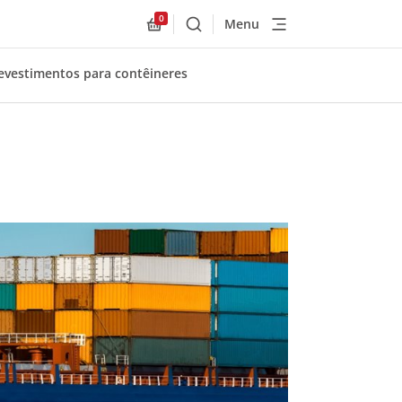
0
Menu
Buscar
Allnex.GeneralResources.Cart
evestimentos para contêineres