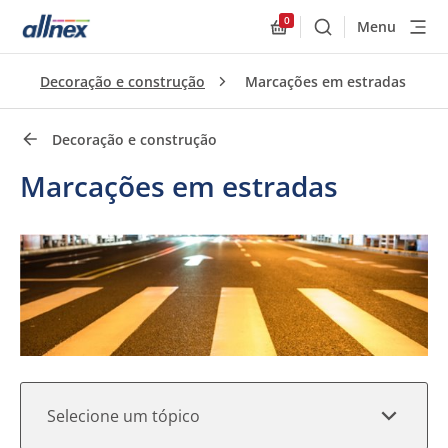
0
Menu
Buscar
Allnex.GeneralResourc
Links rápidos
Decoração e construção
Marcações em estradas
Close
Decoração e construção
Marcações em estradas
Selecione um tópico