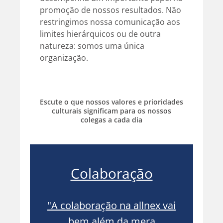
promoção de nossos resultados. Não
restringimos nossa comunicação aos
limites hierárquicos ou de outra
natureza: somos uma única
organização.
Escute o que nossos valores e prioridades
culturais significam para os nossos
colegas a cada dia
r
Colaboração
 que
"A colaboração na allnex vai
"
a com
bem além da mera