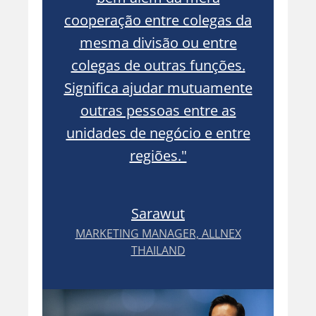
iar
cooperação entre colegas da
aju
os."
mesma divisão ou entre
colegas de outras funções.
Significa ajudar mutuamente
outras pessoas entre as
OR,
unidades de negócio e entre
regiões."
Sarawut
MARKETING MANAGER, ALLNEX
THAILAND