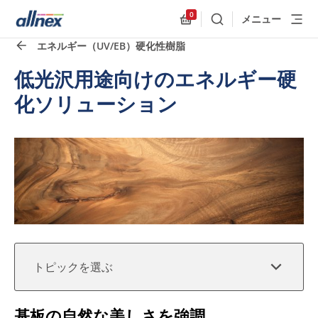
0
メニュー
検索
Allnex.GeneralResources
エネルギー（UV/EB）硬化性樹脂
クイックリンク
Close
低光沢用途向けのエネルギー硬
化ソリューション
トピックを選ぶ
基板の自然な美しさを強調