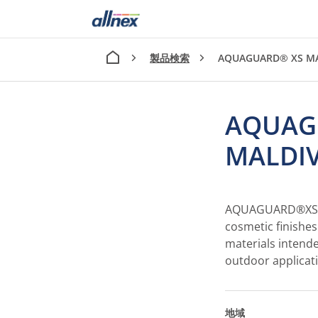
製品検索
AQUAGUARD® XS MA
AQUAG
MALDI
AQUAGUARD®XS G
cosmetic finishe
materials intend
outdoor applicat
地域