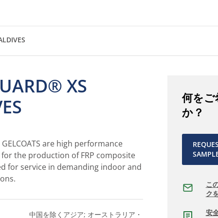
LDIVES
UARD® XS
何をご
VES
か？
ELCOATS are high performance
REQUE
SAMPL
s for the production of FRP composite
ed for service in demanding indoor and
ions.
こ
ク
安
中国を除くアジア; オーストラリア・