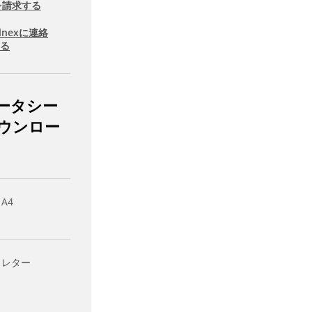
を請求する
llnexに連絡
する
ータシー
ウンロー
 A4
- レター