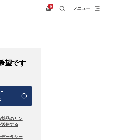
0
メニュー
検索
Allnex.GeneralResources.Cart
希望です
ST
E
の製品のリン
を送信する
全データシー