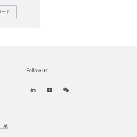
Follow us
LinkedIn
Youtube
WeChat
 ポ