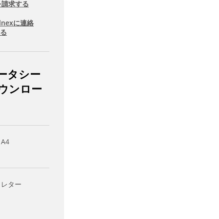
を請求する
llnexに連絡
する
ータシー
ウンロー
 A4
- レター