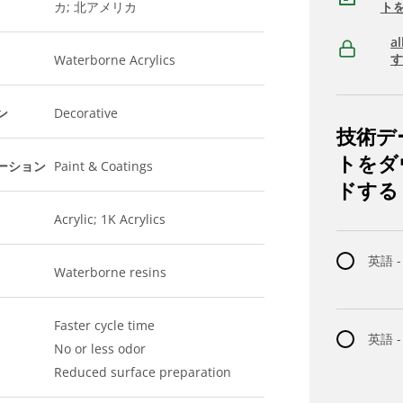
カ; 北アメリカ
ト
a
Waterborne Acrylics
ン
Decorative
技術デ
トをダ
ーション
Paint & Coatings
ドする
Acrylic; 1K Acrylics
英語 -
Waterborne resins
Faster cycle time
英語 
No or less odor
Reduced surface preparation