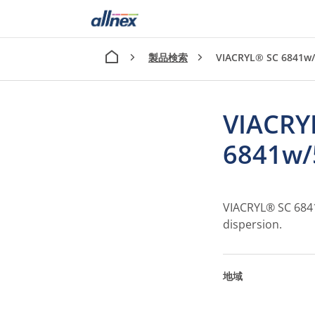
製品検索
VIACRYL® SC 6841w
VIACRY
6841w
VIACRYL® SC 6841
dispersion.
地域