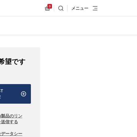
0
メニュー
検索
Allnex.GeneralResources.Cart
希望です
ST
E
の製品のリン
を送信する
全データシー