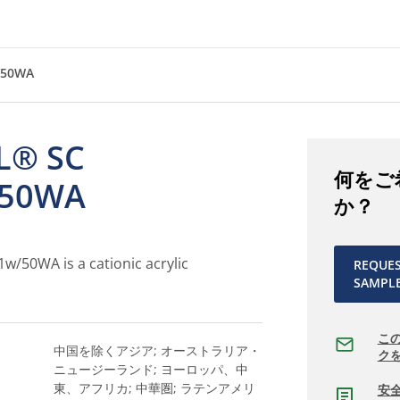
/50WA
L® SC
何をご
/50WA
か？
w/50WA is a cationic acrylic
REQUE
SAMPL
こ
中国を除くアジア; オーストラリア・
ク
ニュージーランド; ヨーロッパ、中
東、アフリカ; 中華圏; ラテンアメリ
安