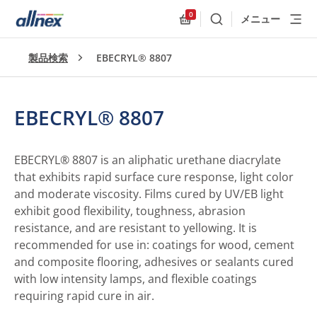
0
メニュー
検索
Allnex.GeneralResources
製品検索
EBECRYL® 8807
EBECRYL® 8807
EBECRYL® 8807 is an aliphatic urethane diacrylate
that exhibits rapid surface cure response, light color
and moderate viscosity. Films cured by UV/EB light
exhibit good flexibility, toughness, abrasion
resistance, and are resistant to yellowing. It is
recommended for use in: coatings for wood, cement
and composite flooring, adhesives or sealants cured
with low intensity lamps, and flexible coatings
requiring rapid cure in air.