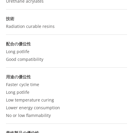
Urethane acrylates
技術
Radiation curable resins
配合の優位性
Long potlife
Good compatibility
用途の優位性
Faster cycle time
Long potlife
Low temperature curing
Lower energy consumption
No or low flammability
最終製品の優位性