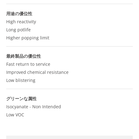
用途の優位性
High reactivity
Long potlife
Higher popping limit
最終製品の優位性
Fast return to service
Improved chemical resistance
Low blistering
グリーンな属性
Isocyanate - Non Intended
Low VOC