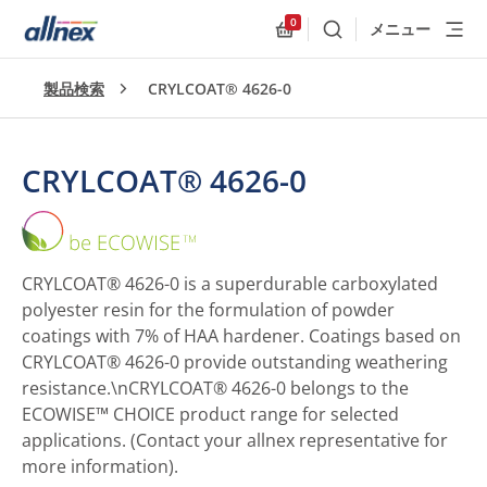
0
メニュー
検索
Allnex.GeneralResources
製品検索
CRYLCOAT® 4626-0
CRYLCOAT® 4626-0
CRYLCOAT®
4626-
0
CRYLCOAT® 4626-0 is a superdurable carboxylated
polyester resin for the formulation of powder
coatings with 7% of HAA hardener. Coatings based on
CRYLCOAT® 4626-0 provide outstanding weathering
resistance.\nCRYLCOAT® 4626-0 belongs to the
ECOWISE™ CHOICE product range for selected
applications. (Contact your allnex representative for
more information).