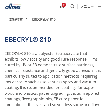
0
メニュー
検索
Allnex.GeneralResources
製品検索
EBECRYL® 810
EBECRYL® 810
EBECRYL® 810 is a polyester tetraacrylate that
exhibits low viscosity and good cure response. Films
cured by UV or EB demonstrate surface hardness,
chemical resistance and generally good adhesion. It is
particularly suited to application methods requiring
low viscosity such as solventless spray and vacuum
coating. It is recommended for: coatings for paper,
wood and plastics, paper upgrading, vacuum applied
coatings, flexographic inks, EB cure paper-foil
laminating adhesives, and solventless spray and flow