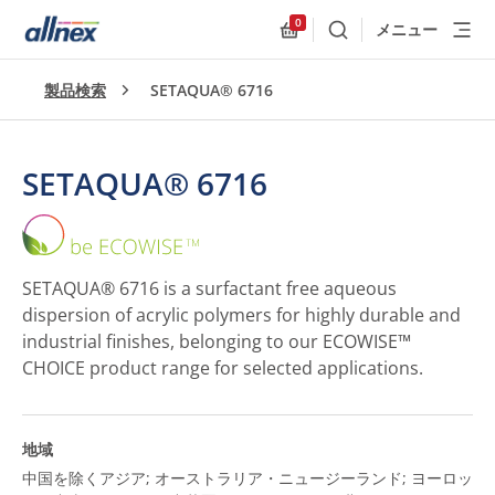
0
メニュー
検索
Allnex.GeneralResources
製品検索
SETAQUA® 6716
SETAQUA® 6716
SETAQUA®
6716
SETAQUA® 6716 is a surfactant free aqueous
dispersion of acrylic polymers for highly durable and
industrial finishes, belonging to our ECOWISE™
CHOICE product range for selected applications.
地域
中国を除くアジア; オーストラリア・ニュージーランド; ヨーロッ