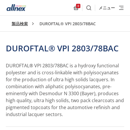
0
メニュー
検索
Allnex.GeneralResources
製品検索
DUROFTAL® VPI 2803/78BAC
DUROFTAL® VPI 2803/78BAC
DUROFTAL® VPI 2803/78BAC is a hydroxy functional
polyester and is cross-linkable with polyisocyanates
for the production of ultra high solids lacquers. In
combination with aliphatic polyisocyanates, pre-
eminently with Desmodur N 3300 (Bayer), produces
high quality, ultra high solids, two pack clearcoats and
pigmented topcoats for the automotive refinish and
industrial lacquer sectors.