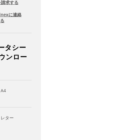
を請求する
llnexに連絡
する
ータシー
ウンロー
 A4
- レター