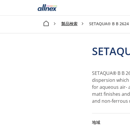
製品検索
SETAQUA® B B 2624
SETAQU
SETAQUA® B B 262
dispersion which 
for aqueous air- 
matt finishes and
and non-ferrous 
地域