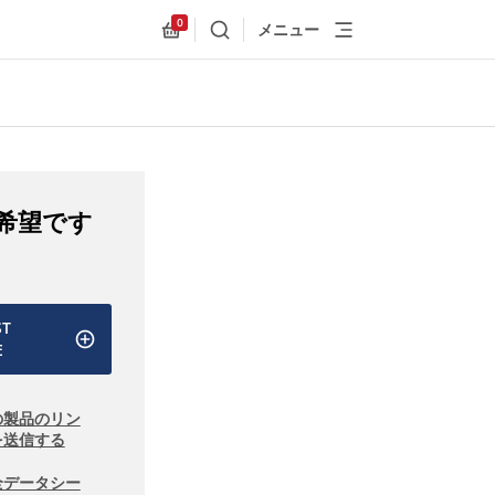
0
メニュー
検索
Allnex.GeneralResources.Cart
希望です
ST
E
の製品のリン
を送信する
全データシー