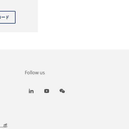
Follow us
LinkedIn
Youtube
WeChat
 ポ