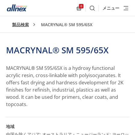
0
メニュー
検索
Allnex.GeneralResources
製品検索
MACRYNAL® SM 595/65X
MACRYNAL® SM 595/65X
MACRYNAL® SM 595/65X is a hydroxy functional
acrylic resin, cross-linkable with polyisocyanates. It
offers fast drying and hardness development for 2K
finishes for refinish, industrial, plastics as well as
wood. It can be used for primers, clear coats, and
topcoats.
地域
中国を除くアジア; オーストラリア・ニュージーランド; ヨーロッ