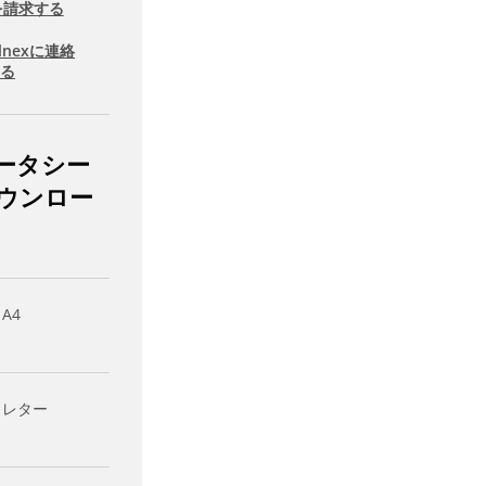
を請求する
llnexに連絡
する
ータシー
ウンロー
 A4
- レター