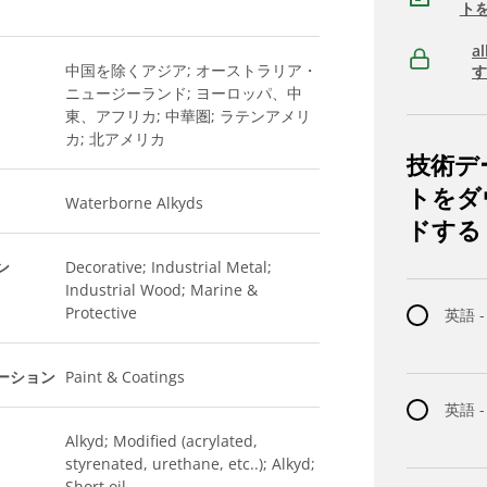
ト
a
中国を除くアジア; オーストラリア・
ニュージーランド; ヨーロッパ、中
東、アフリカ; 中華圏; ラテンアメリ
カ; 北アメリカ
技術デ
トをダ
Waterborne Alkyds
ドする
ン
Decorative; Industrial Metal;
Industrial Wood; Marine &
Protective
英語 -
ーション
Paint & Coatings
英語 
Alkyd; Modified (acrylated,
styrenated, urethane, etc..); Alkyd;
Short oil