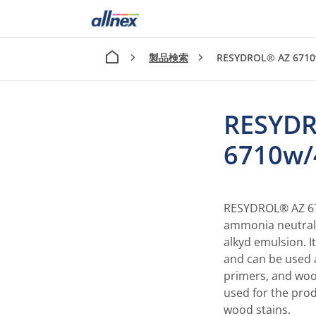
製品検索
RESYDROL® AZ 671
RESYD
6710w
RESYDROL® AZ 671
ammonia neutrali
alkyd emulsion. I
and can be used a
primers, and woo
used for the pro
wood stains.