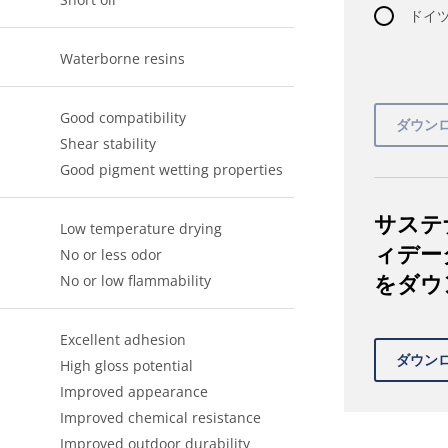
ドイツ語
Waterborne resins
Good compatibility
Shear stability
Good pigment wetting properties
サステ
Low temperature drying
ィデー
No or less odor
をダウ
No or low flammability
Excellent adhesion
High gloss potential
Improved appearance
Improved chemical resistance
Improved outdoor durability