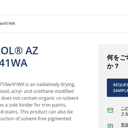
0w/41WA
ROL® AZ
何をご
/41WA
か？
0w/41WA is an oxidatively drying,
REQUE
SAMPL
sed, acryl- and urethane modified
t does not contain organic co-solvent
s a sole binder for trim paints,
こ
d-stains. This product can also be
ク
duction of solvent-free pigmented
安