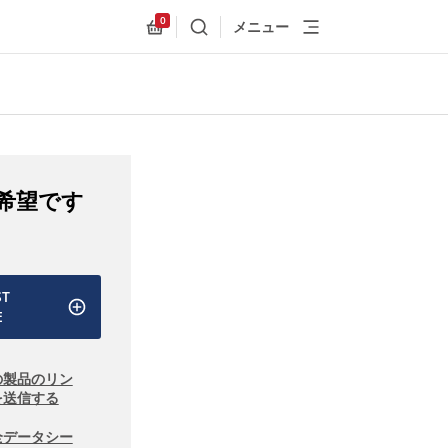
0
メニュー
検索
Allnex.GeneralResources.Cart
希望です
ST
E
の製品のリン
を送信する
全データシー