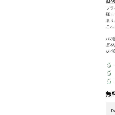
6495
プラ
揮し
まり
これ
UV
基材
UV
無
D