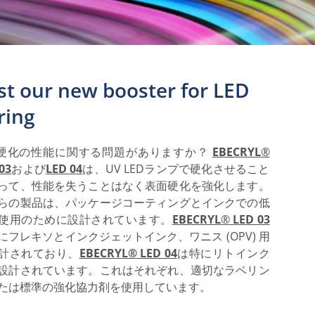
st our new booster for LED
ring
D硬化の性能に関する問題がありますか？
EBECRYL
®
03
および
LED 04
は、UV LEDランプで硬化させること
って、性能を失うことはなく表面硬化を強化します。
らの製品は、パッケージコーティングとインクでの低
使用のために設計されています。
EBECRYL
®
LED 03
にフレキソとインクジェットインク、ワニス (OPV) 用
計されており、
EBECRYL® LED 04
は特にリトインク
設計されています。これはそれぞれ、適切なラベリン
たは標準の強化協力剤を使用しています。