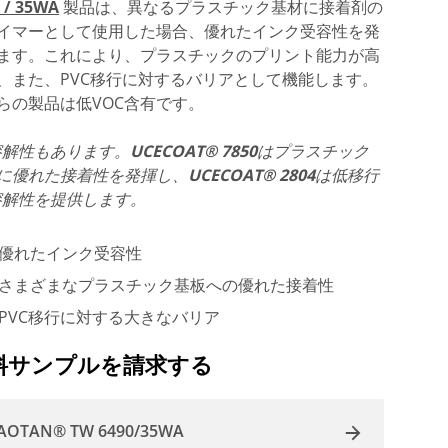
 / 35WA
製品は、異なるプラスチック基材に接着剤の
イマーとして使用した場合、優れたインク受容性を発
ます。これにより、プラスチックのプリント能力が高
、また、PVC移行に対するバリアとして機能します。
らの製品は低VOC含有です。
溶解性もあります。
UCECOAT® 7850
はプラスチック
に優れた接着性を発揮し、
UCECOAT® 2804
は低移行
溶解性を提供します。
優れたインク受容性
さまざまなプラスチック基板への優れた接着性
PVC移行に対する大きなバリア
料サンプルを請求する
AOTAN® TW 6490/35WA