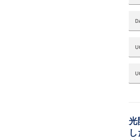
D
U
U
光
し