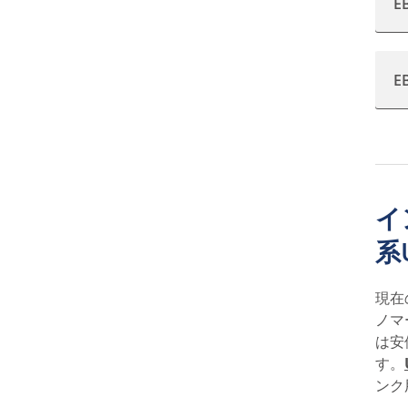
E
E
イ
系
現在
ノマ
は安
す。
ンク