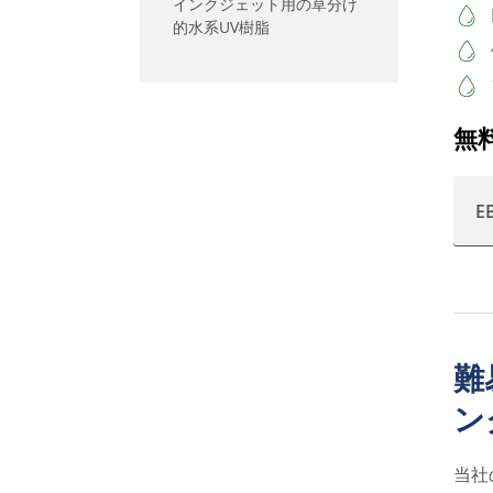
インクジェット用の草分け
的水系UV樹脂
無
E
難
ン
当社