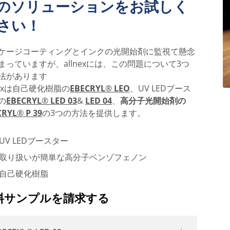
のソリューションをお試しく
さい！
ケージコーティングとインクの光開始剤に監視て懸念
まっていますが、allnexには、この問題について3つ
法があります
lnexは自己硬化樹脂の
EBECRYL
®
LEO
、UV LEDブース
の
EBECRYL
®
LED 03
&
LED 04
、
高分子光開始剤の
CRYL
®
P 39
の3つの方法を提供します。
UV LEDブースター
取り扱いが簡単な高分子ベンゾフェノン
自己硬化樹脂
料サンプルを請求する