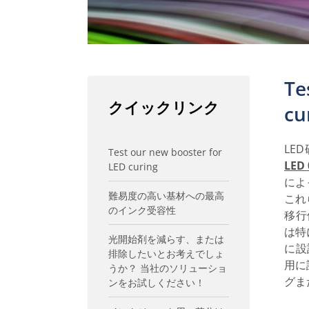
Te
クイックリンク
cu
LE
Test our new booster for
LED 
LED curing
によ
難易度の高い基材への最高
これ
のインク受容性
移行
は特
光開始剤を減らす、または
に設
排除したいとお考えでしょ
用に
うか？ 当社のソリューショ
グま
ンをお試しください！