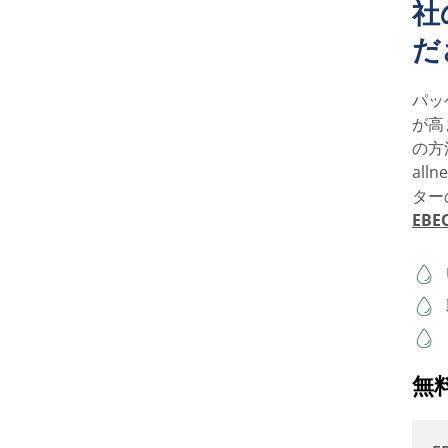
社
だ
パッ
が高
の方
al
ター
EBE
無