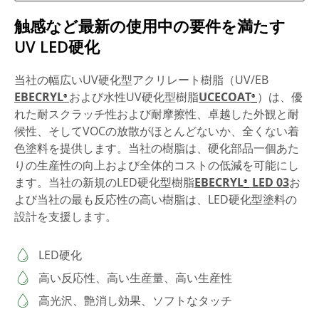
触感など最新の使用中の要件を満たす
UV LED硬化
当社の幅広いUV硬化型アクリレート樹脂（UV/EB
EBECRYL
および水性UV硬化型樹脂
UCECOAT
）は、優
®
®
れた耐スクラッチ性および耐摩擦性、卓越した外観と耐
候性、そしてVOCの放散がほとんどないか、全くない着
色塗料を提供します。当社の樹脂は、硬化部品一個あた
りの生産性の向上および全体的コストの低減を可能にし
ます。当社の新規のLED硬化型樹脂
EBECRYL
LED 03
お
®
よび当社の最も反応性の高い樹脂は、LED硬化型塗料の
設計を支援します。
LED硬化
高い反応性、高い生産量、高い生産性
高光沢、艶消し効果、ソフトなタッチ