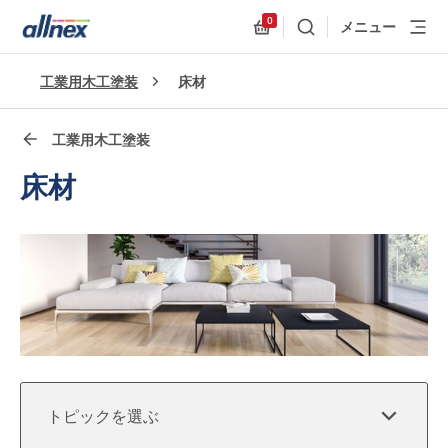
0
メニュー
検索
Allnex.GeneralResources
クイックリンク
工業用木工塗装
床材
Close
工業用木工塗装
床材
トピックを選ぶ