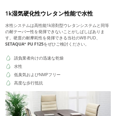
1k湿気硬化性ウレタン性能で水性
水性システムは高性能1k溶剤型ウレタンシステムと同等
の耐テーバー性を発揮できないことがしばしばありま
す。硬度の耐摩耗性を発揮できる当社のWB PUD、
SETAQUA
PU F125
をぜひご検討ください。
®
請負業者向けの迅速な乾燥
水性
低臭気およびNMPフリー
高度な歩行抵抗