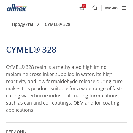
0
Меню
Поиск
Allnex.GeneralResourc
Продукты
CYMEL® 328
CYMEL® 328
CYMEL® 328 resin is a methylated high imino
melamine crosslinker supplied in water. Its high
reactivity and low formaldehyde release during cure
makes this product suitable for a wide range of fast-
curing waterborne industrial coating formulations,
such as can and coil coatings, OEM and foil coating
applications.
РЕГИОНЫ