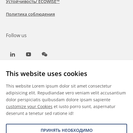
Устойчивость/ ECOWISE™
Политика соблюдения
Follow us
LinkedIn
Youtube
WeChat
This website uses cookies
This website Lorem ipsum dolor sit amet consectetur
Общие условия
adipisicing elit. Repudiandae vero veniam velit accusantium
dolor perspiciatis quibusdam dolore ipsam sapiente
Отказ от ответственности
customize your Cookies
et iusto porro sunt, aspernatur
deserunt a tenetur sed ratione id!
Сведения о файлах cookie
Защита данных
ПРИНЯТЬ НЕОБХОДИМО