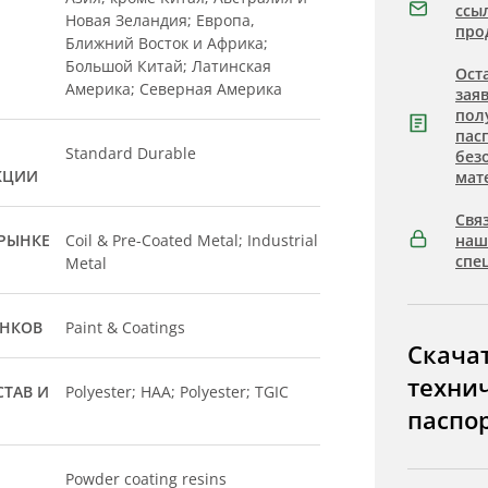
ссы
Новая Зеландия; Европа,
про
Ближний Восток и Африка;
Большой Китай; Латинская
Ост
Америка; Северная Америка
зая
пол
пас
Standard Durable
без
КЦИИ
мат
Связ
РЫНКЕ
Coil & Pre-Coated Metal; Industrial
на
спе
Metal
ЫНКОВ
Paint & Coatings
Скача
техни
ТАВ И
Polyester; HAA; Polyester; TGIC
паспо
Powder coating resins