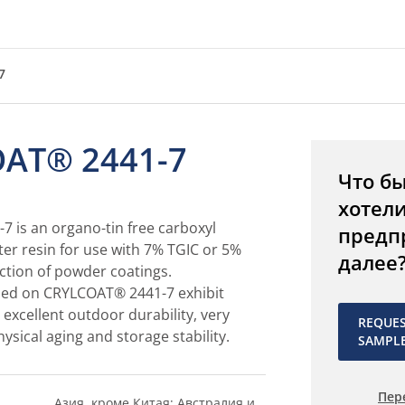
7
AT® 2441-7
Что б
хотел
 is an organo-tin free carboxyl
предп
ter resin for use with 7% TGIC or 5%
далее
ction of powder coatings.
sed on CRYLCOAT® 2441-7 exhibit
 excellent outdoor durability, very
REQUE
physical aging and storage stability.
SAMPL
Пер
Азия, кроме Китая; Австралия и