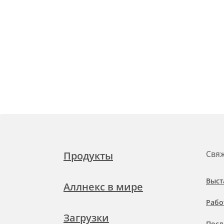
Свяж
Продукты
Выст
Аллнекс в мире
Рабо
Загрузки
Посл