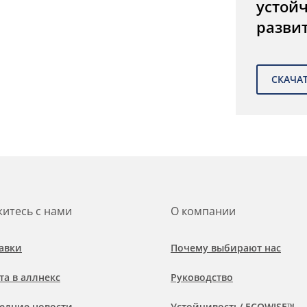
устой
разви
итесь с нами
О компании
авки
Почему выбирают нас
та в аллнекс
Руководство
едние новости
Устойчивость/ ECOWISE™