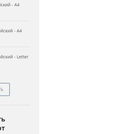
ский - A4
йский - A4
йский - Letter
ть
рт