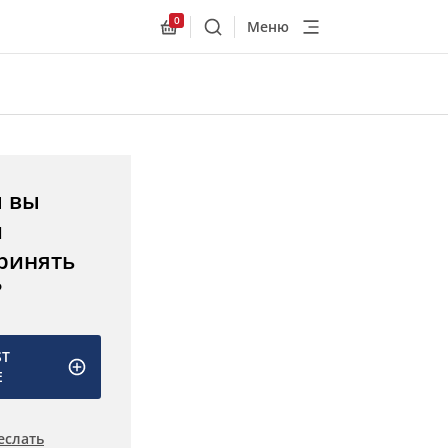
0
Меню
Поиск
Allnex.GeneralResources.Cart
ы вы
и
ринять
?
ST
E
еслать