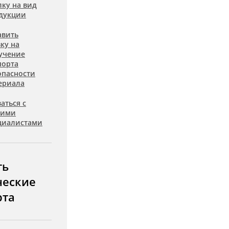
лку на вид
дукции
авить
вку на
учение
порта
опасности
ериала
аться с
шими
циалистами
ть
ческие
рта