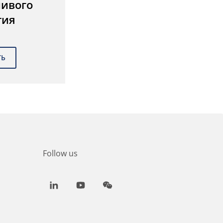
чивого
тия
Follow us
LinkedIn
Youtube
WeChat