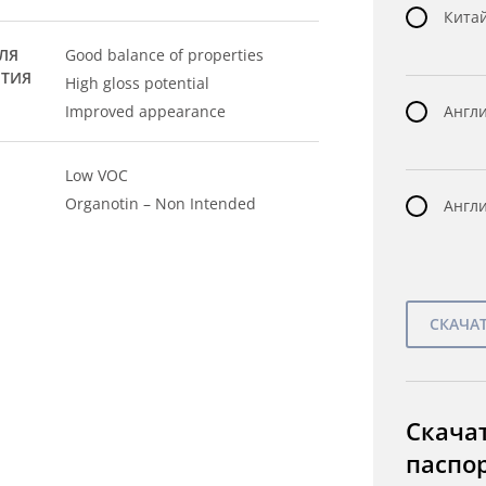
Китай
ЛЯ
Good balance of properties
ЫТИЯ
High gloss potential
Improved appearance
Англи
Low VOC
Organotin – Non Intended
Англи
Скача
паспо