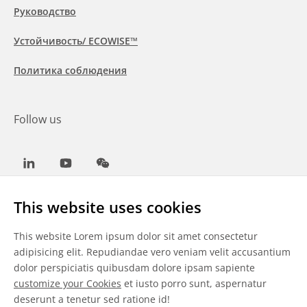
Руководство
Устойчивость/ ECOWISE™
Политика соблюдения
Follow us
LinkedIn
Youtube
WeChat
This website uses cookies
This website Lorem ipsum dolor sit amet consectetur
Общие условия
adipisicing elit. Repudiandae vero veniam velit accusantium
dolor perspiciatis quibusdam dolore ipsam sapiente
Отказ от ответственности
customize your Cookies
et iusto porro sunt, aspernatur
deserunt a tenetur sed ratione id!
Сведения о файлах cookie