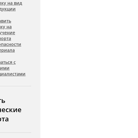
лку на вид
дукции
авить
вку на
учение
порта
опасности
ериала
аться с
шими
циалистами
ть
ческие
рта