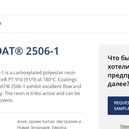
1
AT® 2506-1
Что б
хотел
 is a carboxylated polyester resin
предп
te® PT 910 (91/9) at 180°C. Coatings
далее
T® 2506-1 exhibit excellent flow and
y. The resin is tribo active and can be
 ovens.
REQUE
SAMPL
Азия, кроме Китая; Австралия и
Пер
Новая Зеландия; Европа,