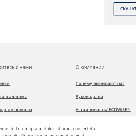
итесь с нами
О компании
авки
Почему выбирают нас
та в аллнекс
Руководство
едние новости
Устойчивость/ ECOWISE™
обнее о рынках и областях
Политика соблюдения
website Lorem ipsum dolor sit amet consectetur
менения
sicing elit. Repudiandae vero veniam velit