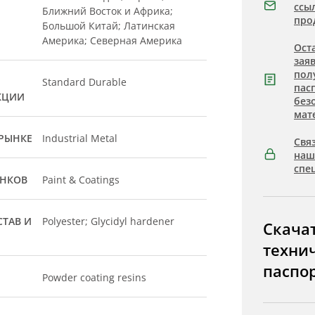
ссы
Ближний Восток и Африка;
про
Большой Китай; Латинская
Америка; Северная Америка
Ост
зая
пол
Standard Durable
пас
КЦИИ
без
мат
РЫНКЕ
Industrial Metal
Связ
на
спе
ЫНКОВ
Paint & Coatings
ТАВ И
Polyester; Glycidyl hardener
Скача
техни
паспо
Powder coating resins