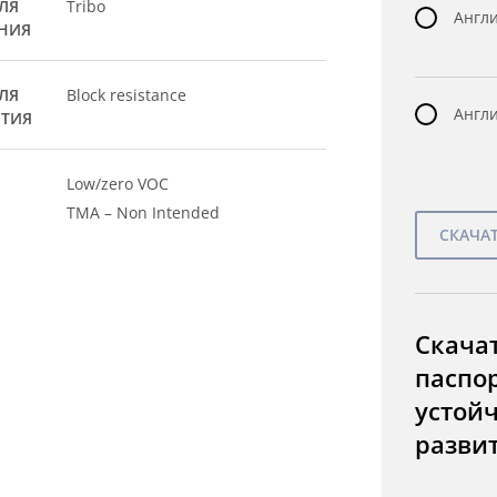
ЛЯ
Tribo
Англи
НИЯ
ЛЯ
Block resistance
Англи
ЫТИЯ
Low/zero VOC
TMA – Non Intended
Скача
паспо
устой
разви