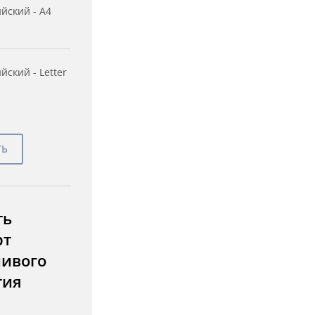
йский - A4
йский - Letter
ть
рт
чивого
тия