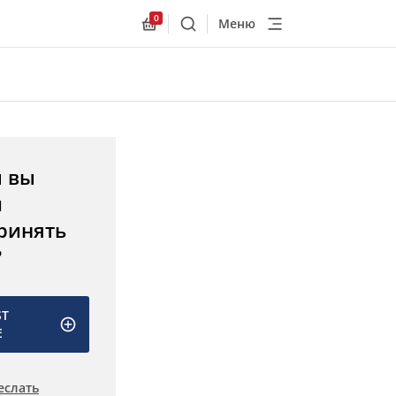
0
Меню
Поиск
Allnex.GeneralResources.Cart
ы вы
и
ринять
?
ST
E
еслать