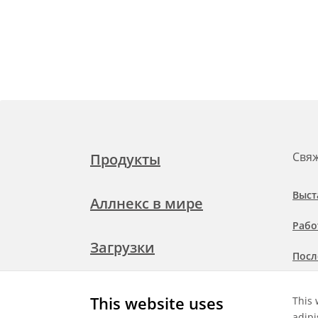
Свяж
Продукты
Выст
Аллнекс в мире
Рабо
Загрузки
Посл
Подр
Свяжитесь с нами
This website uses
This 
при
adipi